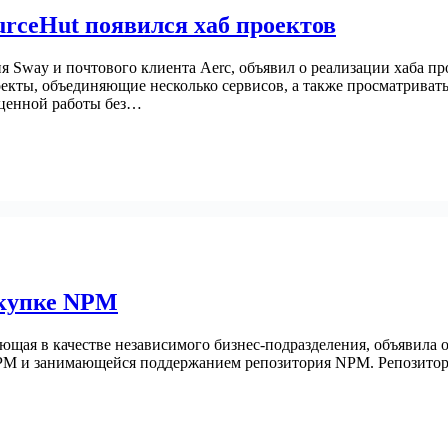
urceHut появился хаб проектов
я Sway и почтового клиента Aerc, объявил о реализации хаба п
роекты, объединяющие несколько сервисов, а также просматрива
оценной работы без…
окупке NPM
ющая в качестве независимого бизнес-подразделения, объявила
PM и занимающейся поддержанием репозитория NPM. Репозитори