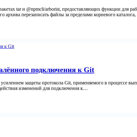
кетах tar и @npmcli/arborist, предоставляющих функции для рабо
о архива перезаписать файлы за пределами корневого каталога
алённого подключения к Git
силением защиты протокола Git, применяемого в процессе выполне
ла действия изменений для подключения к…