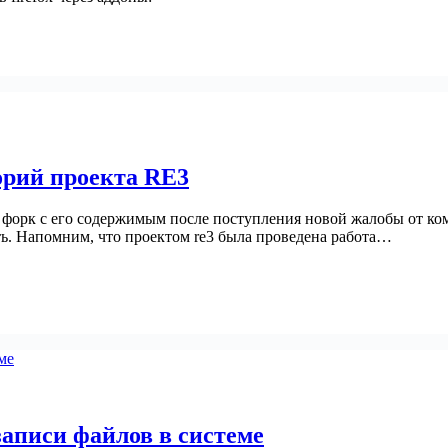
орий проекта RE3
форк с его содержимым после поступления новой жалобы от комп
ть. Напомним, что проектом re3 была проведена работа…
аписи файлов в системе