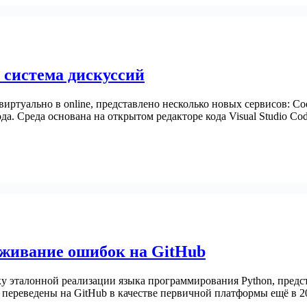
 система дискуссий
я виртуально в online, представлено несколько новых сервисов: 
а. Среда основана на открытом редакторе кода Visual Studio Co
еживание ошибок на GitHub
тку эталонной реализации языка программирования Python, пре
и переведены на GitHub в качестве первичной платформы ещё в 20