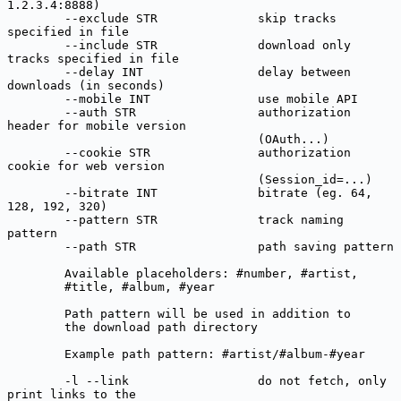
1.2.3.4:8888)

        --exclude STR              skip tracks 
specified in file

        --include STR              download only 
tracks specified in file

        --delay INT                delay between 
downloads (in seconds)

        --mobile INT               use mobile API

        --auth STR                 authorization 
header for mobile version

                                   (OAuth...)

        --cookie STR               authorization 
cookie for web version

                                   (Session_id=...)

        --bitrate INT              bitrate (eg. 64, 
128, 192, 320)

        --pattern STR              track naming 
pattern

        --path STR                 path saving pattern

        Available placeholders: #number, #artist,

        #title, #album, #year

        Path pattern will be used in addition to

        the download path directory

        Example path pattern: #artist/#album-#year

        -l --link                  do not fetch, only 
print links to the
