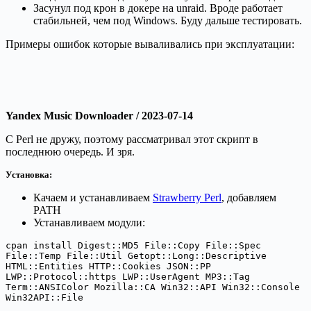
Засунул под крон в докере на unraid. Вроде работает
стабильней, чем под Windows. Буду дальше тестировать.
Примеры ошибок которые вываливались при эксплуатации:
Yandex Music Downloader / 2023-07-14
С Perl не дружу, поэтому рассматривал этот скрипт в
последнюю очередь. И зря.
Установка:
Качаем и устанавливаем
Strawberry Perl
, добавляем
PATH
Устанавливаем модули:
cpan install Digest::MD5 File::Copy File::Spec 
File::Temp File::Util Getopt::Long::Descriptive 
HTML::Entities HTTP::Cookies JSON::PP 
LWP::Protocol::https LWP::UserAgent MP3::Tag 
Term::ANSIColor Mozilla::CA Win32::API Win32::Console 
Win32API::File