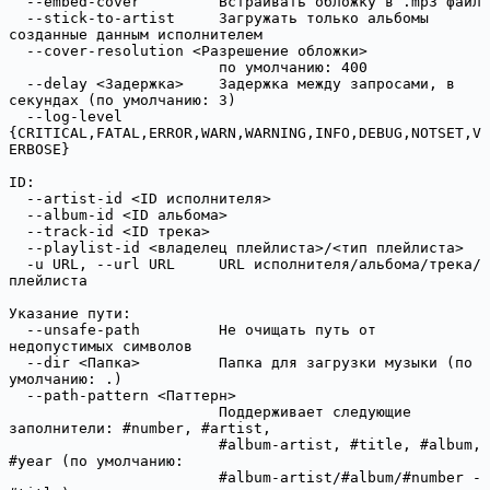
  --embed-cover         Встраивать обложку в .mp3 файл

  --stick-to-artist     Загружать только альбомы 
созданные данным исполнителем

  --cover-resolution <Разрешение обложки>

                        по умолчанию: 400

  --delay <Задержка>    Задержка между запросами, в 
секундах (по умолчанию: 3)

  --log-level 
{CRITICAL,FATAL,ERROR,WARN,WARNING,INFO,DEBUG,NOTSET,V
ERBOSE}

ID:

  --artist-id <ID исполнителя>

  --album-id <ID альбома>

  --track-id <ID трека>

  --playlist-id <владелец плейлиста>/<тип плейлиста>

  -u URL, --url URL     URL исполнителя/альбома/трека/
плейлиста

Указание пути:

  --unsafe-path         Не очищать путь от 
недопустимых символов

  --dir <Папка>         Папка для загрузки музыки (по 
умолчанию: .)

  --path-pattern <Паттерн>

                        Поддерживает следующие 
заполнители: #number, #artist,

                        #album-artist, #title, #album, 
#year (по умолчанию:

                        #album-artist/#album/#number - 