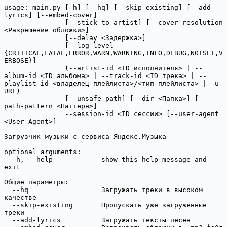
usage: main.py [-h] [--hq] [--skip-existing] [--add-
lyrics] [--embed-cover]

               [--stick-to-artist] [--cover-resolution 
<Разрешение обложки>]

               [--delay <Задержка>]

               [--log-level 
{CRITICAL,FATAL,ERROR,WARN,WARNING,INFO,DEBUG,NOTSET,V
ERBOSE}]

               (--artist-id <ID исполнителя> | --
album-id <ID альбома> | --track-id <ID трека> | --
playlist-id <владелец плейлиста>/<тип плейлиста> | -u 
URL)

               [--unsafe-path] [--dir <Папка>] [--
path-pattern <Паттерн>]

               --session-id <ID сессии> [--user-agent 
<User-Agent>]

Загрузчик музыки с сервиса Яндекс.Музыка

optional arguments:

  -h, --help            show this help message and 
exit

Общие параметры:

  --hq                  Загружать треки в высоком 
качестве

  --skip-existing       Пропускать уже загруженные 
треки

  --add-lyrics          Загружать тексты песен
