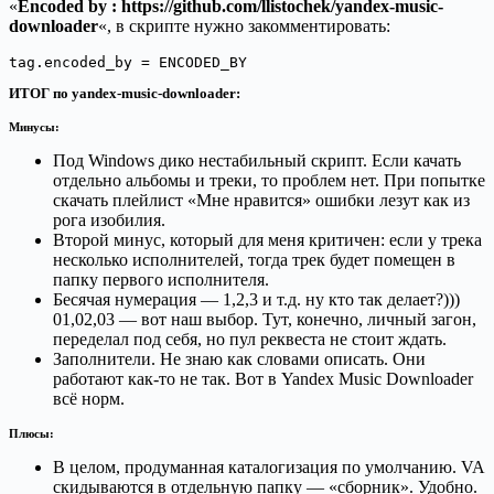
«
Encoded by : https://github.com/llistochek/yandex-music-
downloader
«, в скрипте нужно закомментировать:
tag.encoded_by = ENCODED_BY
ИТОГ по yandex-music-downloader:
Минусы:
Под Windows дико нестабильный скрипт. Если качать
отдельно альбомы и треки, то проблем нет. При попытке
скачать плейлист «Мне нравится» ошибки лезут как из
рога изобилия.
Второй минус, который для меня критичен: если у трека
несколько исполнителей, тогда трек будет помещен в
папку первого исполнителя.
Бесячая нумерация — 1,2,3 и т.д. ну кто так делает?)))
01,02,03 — вот наш выбор. Тут, конечно, личный загон,
переделал под себя, но пул реквеста не стоит ждать.
Заполнители. Не знаю как словами описать. Они
работают как-то не так. Вот в Yandex Music Downloader
всё норм.
Плюсы:
В целом, продуманная каталогизация по умолчанию. VA
скидываются в отдельную папку — «сборник». Удобно.