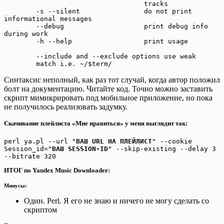
                                   tracks

        -s --silent                do not print 
informational messages

        --debug                    print debug info 
during work

        -h --help                  print usage

        --include and --exclude options use weak

        match i.e. ~/$term/
Синтаксис неполный, как раз тот случай, когда автор положил
болт на документацию. Читайте код. Точно можно заставить
скрипт мимикрировать под мобильное приложение, но пока
не получилось реализовать задумку.
Скачивание плейлиста «Мне нравиться» у меня выглядит так:
perl ya.pl --url "
ВАШ URL НА ПЛЕЙЛИСТ
" --cookie 
Session_id="
ВАШ SESSION-ID
" --skip-existing --delay 3 
--bitrate 320
ИТОГ по Yandex Music Downloader:
Минусы:
Один. Perl. Я его не знаю и ничего не могу сделать со
скриптом