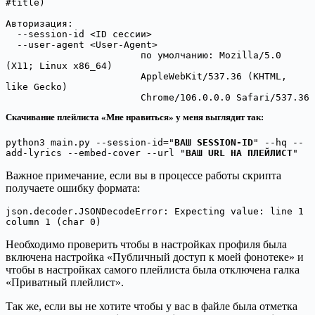
#title)

Авторизация:

  --session-id <ID сессии>

  --user-agent <User-Agent>

                        по умолчанию: Mozilla/5.0 
(X11; Linux x86_64)

                        AppleWebKit/537.36 (KHTML, 
like Gecko)

                        Chrome/106.0.0.0 Safari/537.36
Скачивание плейлиста «Мне нравиться» у меня выглядит так:
python3 main.py --session-id="
ВАШ SESSION-ID
" --hq --
add-lyrics --embed-cover --url "
ВАШ URL НА ПЛЕЙЛИСТ
"
Важное примечание, если вы в процессе работы скрипта
получаете ошибку формата:
json.decoder.JSONDecodeError: Expecting value: line 1 
column 1 (char 0)
Необходимо проверить чтобы в настройках профиля была
включена настройка «Публичный доступ к моей фонотеке» и
чтобы в настройках самого плейлиста была отключена галка
«Приватный плейлист».
Так же, если вы не хотите чтобы у вас в файле была отметка