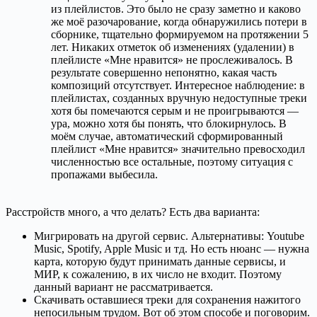
из плейлистов. Это было не сразу заметно и каково
же моё разочарование, когда обнаружились потери в
сборнике, тщательно формируемом на протяжении 5
лет. Никаких отметок об изменениях (удалении) в
плейлисте «Мне нравится» не прослеживалось. В
результате совершенно непонятно, какая часть
композиций отсутствует. Интересное наблюдение: в
плейлистах, созданных вручную недоступные треки
хотя бы помечаются серым и не проигрываются —
ура, можно хотя бы понять, что блокирнулось. В
моём случае, автоматический сформированный
плейлист «Мне нравится» значительно превосходил
численностью все остальные, поэтому ситуация с
пропажами выбесила.
Расстройств много, а что делать? Есть два варианта:
Мигрировать на другой сервис. Альтернативы: Youtube
Music, Spotify, Apple Music и тд. Но есть нюанс — нужна
карта, которую будут принимать данные сервисы, и
МИР, к сожалению, в их число не входит. Поэтому
данный вариант не рассматривается.
Скачивать оставшиеся треки для сохранения нажитого
непосильным трудом. Вот об этом способе и поговорим.