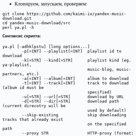
Клонируем, запускаем, проверяем:
git clone https://github.com/kaimi-io/yandex-music-
download.git

cd yandex-music-download/src

perl ya.pl -h
Синтаксис скрипта:
ya.pl [-adhklpstu] [long options...]

        -p[=INT] --playlist[=INT]  playlist id to 
download

        -k[=STR] --kind[=STR]      playlist kind (eg. 
ya-playlist,

                                   music-blog, music-
partners, etc.)

        -a[=INT] --album[=INT]     album to download

        -t[=INT] --track[=INT]     track to download 
(album id must be

                                   specified)

        -u[=STR] --url[=STR]       download by URL

        -d[=STR] --dir[=STR]       download path 
(current direcotry will be

                                   used by default)

        --skip-existing            skip downloading 
tracks that already exist

                                   on the specified 
path

        --proxy STR                HTTP-proxy (format: 