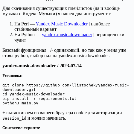
Для скачивания существующих плейлистов (да и вообще
музыки с Яндекс.Музыки) я нашел два инструмента:
На Perl —
Yandex Music Downloader
| наиболее
стабильный вариант
На Python —
yandex-music-downloader
| периодически
чудит
Базовый функционал +/- одинаковый, но так как у меня уже
стоял python, выбор пал на yandex-music-downloader.
yandex-music-downloader / 2023-07-14
Установка:
git clone https://github.com/llistochek/yandex-music-
downloader.git

cd yandex-music-downloader

pip install -r requirements.txt

python3 main.py
+ вытаскиваем из вашего браузера cookie для авторизации =
и можно начинать.
Session_id
Синтаксис скрипта: