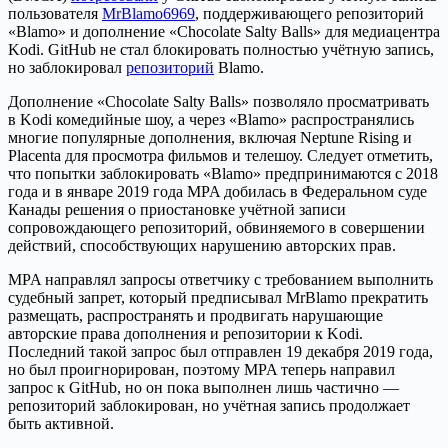
пользователя
MrBlamo6969
, поддерживающего репозиторий
«Blamo» и дополнение «Chocolate Salty Balls» для медиацентра
Kodi. GitHub не стал блокировать полностью учётную запись,
но заблокировал
репозиторий
Blamo.
Дополнение «Chocolate Salty Balls» позволяло просматривать
в Kodi комедийные шоу, а через «Blamo» распространялись
многие популярные дополнения, включая Neptune Rising и
Placenta для просмотра фильмов и телешоу. Следует отметить,
что попытки заблокировать «Blamo» предпринимаются с 2018
года и в январе 2019 года MPA добилась в Федеральном суде
Канады решения о приостановке учётной записи
сопровождающего репозиторий, обвиняемого в совершении
действий, способствующих нарушению авторских прав.
MPA направлял запросы ответчику с требованием выполнить
судебный запрет, который предписывал MrBlamo прекратить
размещать, распространять и продвигать нарушающие
авторские права дополнения и репозитории к Kodi.
Последний такой запрос был отправлен 19 декабря 2019 года,
но был проигнорирован, поэтому MPA теперь направил
запрос к GitHub, но он пока выполнен лишь частично —
репозиторий заблокирован, но учётная запись продолжает
быть активной.