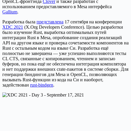
OpenCL-фронтэнда
Clover
и также разработан с
использованием предоставляемого в Mesa интерфейса
Gallium
.
Разработка была
представлена
17 сентября на конференции
XDC 2021
(X.Org Developers Conference). Целью разработки
было изучение Rust, выработка оптимальных путей
интеграции Rust в Mesa, опробование создания реализаций
API на другом языке и проверка сочетаемости компонентов на
Rust с остальным кодом на языке Си. Разработка ещё
полностью не завершена — уже успешно выполняются тесты
CL CTS, связанные с копированием, чтением и записью
буферов, но пока ещё не обеспечена интеграция компилятора
и нет поддержки внешних crate-пакетов в системе сборки. Для
генерации биндингов для Mesa и OpenCL, позволяющих
вызывать Rust-функции из кода на Си и наоборот,
задействован
rust-bindgen
.