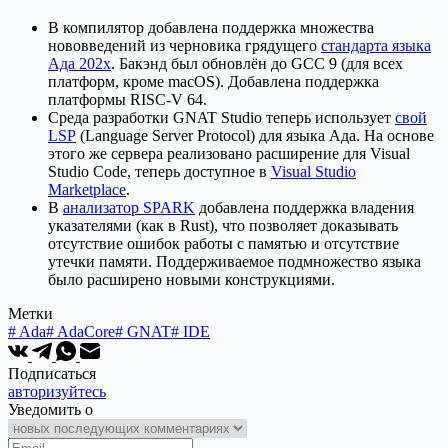
В компилятор добавлена поддержка множества
нововведений из черновика грядущего
стандарта языка
Ада 202х
. Бакэнд был обновлён до GCC 9 (для всех
платформ, кроме macOS). Добавлена поддержка
платформы RISC-V 64.
Среда разработки GNAT Studio теперь использует
свой
LSP
(Language Server Protocol) для языка Ада. На основе
этого же сервера реализовано расширение для Visual
Studio Code, теперь доступное в
Visual Studio
Marketplace
.
В
анализатор SPARK
добавлена поддержка владения
указателями (как в Rust), что позволяет доказывать
отсутствие ошибок работы с памятью и отсутствие
утечки памяти. Поддерживаемое подмножество языка
было расширено новыми конструкциями.
Метки
#
Ada
#
AdaCore
#
GNAT
#
IDE
Подписаться
авторизуйтесь
Уведомить о