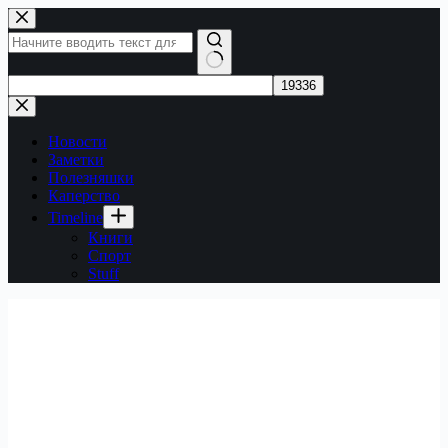
Перейти
к
сути
Ничего
не
найдено
Новости
Заметки
Полезняшки
Каперство
Timeline
Книги
Спорт
Stuff