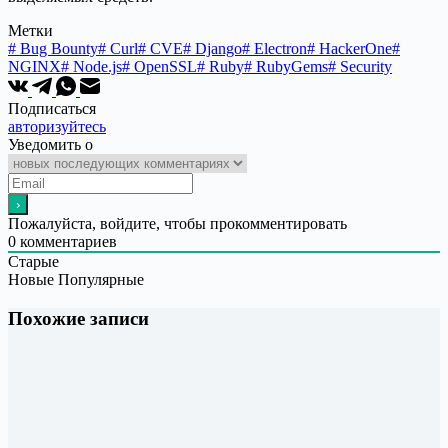
Метки
#
Bug Bounty
#
Curl
#
CVE
#
Django
#
Electron
#
HackerOne
#
NGINX
#
Node.js
#
OpenSSL
#
Ruby
#
RubyGems
#
Security
Подписаться
авторизуйтесь
Уведомить о
Пожалуйста, войдите, чтобы прокомментировать
0
комментариев
Старые
Новые
Популярные
Похожие записи