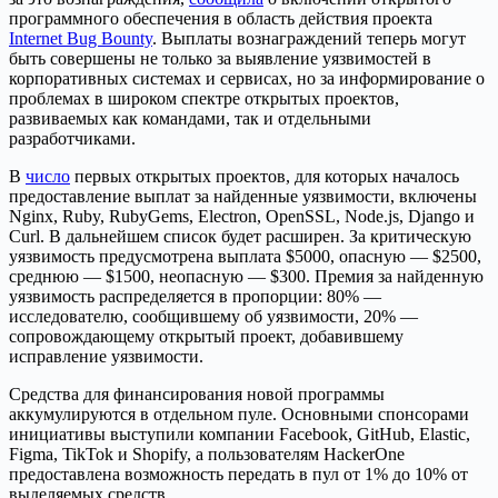
программного обеспечения в область действия проекта
Internet Bug Bounty
. Выплаты вознаграждений теперь могут
быть совершены не только за выявление уязвимостей в
корпоративных системах и сервисах, но за информирование о
проблемах в широком спектре открытых проектов,
развиваемых как командами, так и отдельными
разработчиками.
В
число
первых открытых проектов, для которых началось
предоставление выплат за найденные уязвимости, включены
Nginx, Ruby, RubyGems, Electron, OpenSSL, Node.js, Django и
Curl. В дальнейшем список будет расширен. За критическую
уязвимость предусмотрена выплата $5000, опасную — $2500,
среднюю — $1500, неопасную — $300. Премия за найденную
уязвимость распределяется в пропорции: 80% —
исследователю, сообщившему об уязвимости, 20% —
сопровождающему открытый проект, добавившему
исправление уязвимости.
Средства для финансирования новой программы
аккумулируются в отдельном пуле. Основными спонсорами
инициативы выступили компании Facebook, GitHub, Elastic,
Figma, TikTok и Shopify, а пользователям HackerOne
предоставлена возможность передать в пул от 1% до 10% от
выделяемых средств.