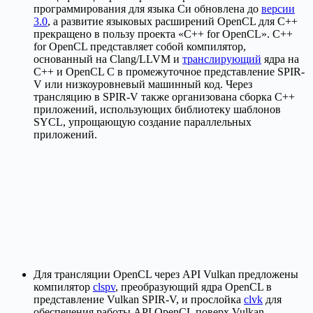
программирования для языка Си обновлена до
версии
3.0
, а развитие языковых расширений OpenCL для C++
прекращено в пользу проекта «C++ for OpenCL». C++
for OpenCL представляет собой компилятор,
основанный на Clang/LLVM и
транслирующий
ядра на
C++ и OpenCL C в промежуточное представление SPIR-
V или низкоуровневый машинный код. Через
трансляцию в SPIR-V также организована сборка С++
приложений, использующих библиотеку шаблонов
SYCL, упрощающую создание параллельных
приложений.
Для трансляции OpenCL через API Vulkan предложены
компилятор
clspv
, преобразующий ядра OpenCL в
представление Vulkan SPIR-V, и прослойка
clvk
для
обеспечения работы API OpenCL поверх Vulkan.