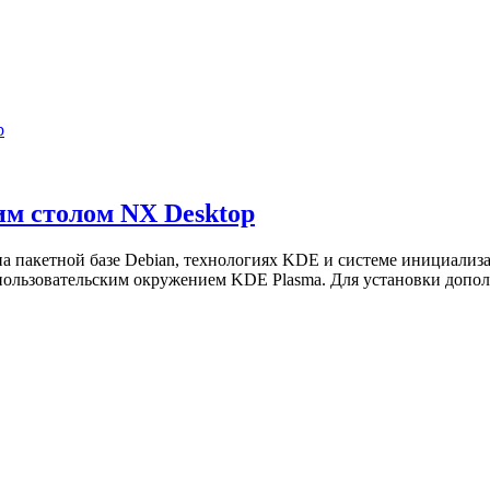
чим столом NX Desktop
 на пакетной базе Debian, технологиях KDE и системе инициали
д пользовательским окружением KDE Plasma. Для установки доп