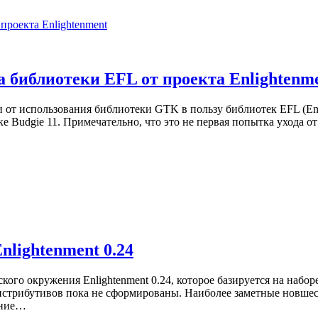
а библиотеки EFL от проекта Enlightenm
от использования библиотеки GTK в пользу библиотек EFL (Enli
ске Budgie 11. Примечательно, что это не первая попытка ухода
lightenment 0.24
кого окружения Enlightenment 0.24, которое базируется на наборе
дистрибутивов пока не сформированы. Наиболее заметные новшес
ание…