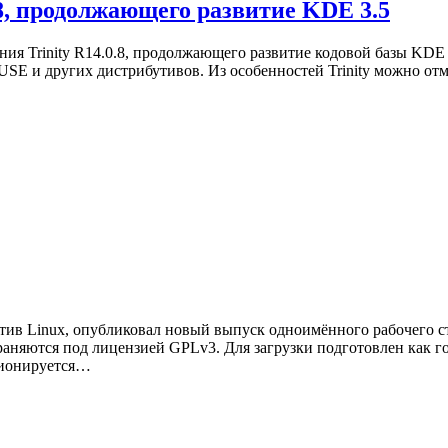
.8, продолжающего развитие KDE 3.5
ния Trinity R14.0.8, продолжающего развитие кодовой базы KDE 
USE и других дистрибутивов. Из особенностей Trinity можно от
тив Linux, опубликовал новый выпуск одноимённого рабочего сто
няются под лицензией GPLv3. Для загрузки подготовлен как гот
иционируется…