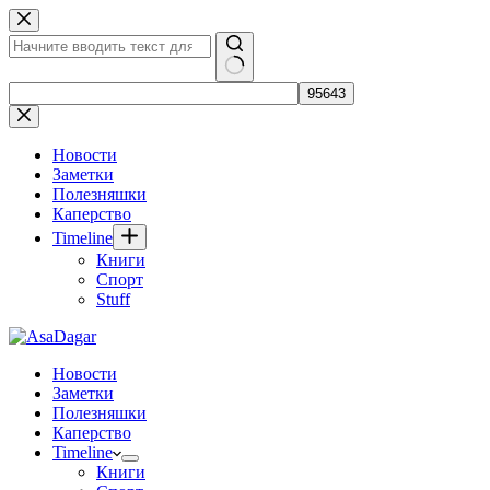
Перейти
к
сути
Ничего
не
найдено
Новости
Заметки
Полезняшки
Каперство
Timeline
Книги
Спорт
Stuff
Новости
Заметки
Полезняшки
Каперство
Timeline
Книги