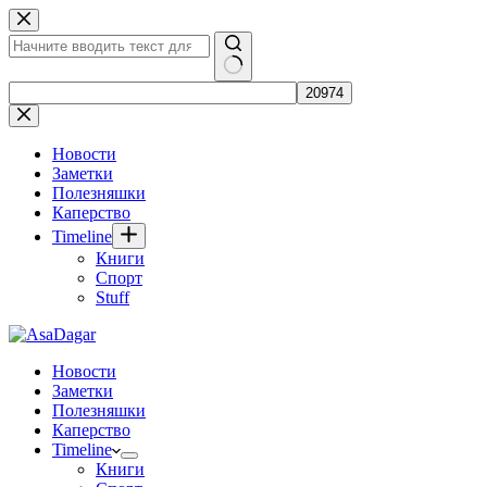
Перейти
к
сути
Ничего
не
найдено
Новости
Заметки
Полезняшки
Каперство
Timeline
Книги
Спорт
Stuff
Новости
Заметки
Полезняшки
Каперство
Timeline
Книги