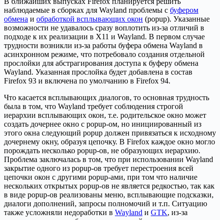
В ближайших выпусках Firefox планируется решить
наблюдаемые в сборках для Wayland проблемы с
буфером
обмена
и
обработкой всплывающих окон
(popup). Указанные
возможности не удавалось сразу воплотить из-за отличий в
подходе к их реализации в X11 и Wayland. В первом случае
трудности возникли из-за работы буфера обмена Wayland в
асинхронном режиме, что потребовало создания отдельной
прослойки для абстрагирования доступа к буферу обмена
Wayland. Указанная прослойка будет добавлена в состав
Firefox 93 и включена по умолчанию в Firefox 94.
Что касается всплывающих диалогов, то основная трудность
была в том, что Wayland требует соблюдения строгой
иерархии всплывающих окон, т.е. родительское окно может
создать дочернее окно с popup-ом, но инициированный из
этого окна следующий popup должен привязаться к исходному
дочернему окну, образуя цепочку. В Firefox каждое окно могло
порождать несколько popup-ов, не образующих иерархию.
Проблема заключалась в том, что при использовании Wayland
закрытие одного из popup-ов требует перестроения всей
цепочки окон с другими popup-ами, при том что наличие
нескольких открытых popup-ов не является редкостью, так как
в виде popup-ов реализованы меню, всплывающие подсказки,
диалоги дополнений, запросы полномочий и т.п. Ситуацию
также усложняли недоработки в
Wayland
и
GTK
, из-за