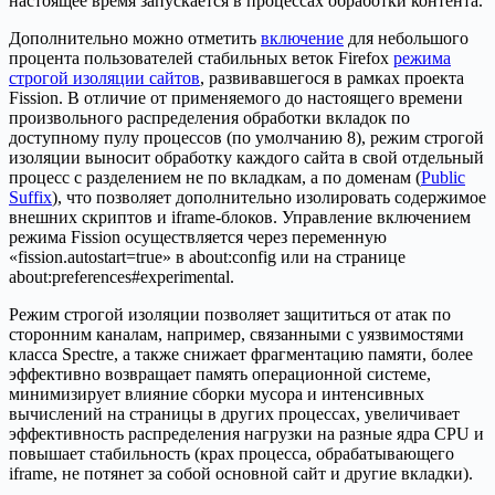
настоящее время запускается в процессах обработки контента.
Дополнительно можно отметить
включение
для небольшого
процента пользователей стабильных веток Firefox
режима
строгой изоляции сайтов
, развивавшегося в рамках проекта
Fission. В отличие от применяемого до настоящего времени
произвольного распределения обработки вкладок по
доступному пулу процессов (по умолчанию 8), режим строгой
изоляции выносит обработку каждого сайта в свой отдельный
процесс с разделением не по вкладкам, а по доменам (
Public
Suffix
), что позволяет дополнительно изолировать содержимое
внешних скриптов и iframe-блоков. Управление включением
режима Fission осуществляется через переменную
«fission.autostart=true» в about:config или на странице
about:preferences#experimental.
Режим строгой изоляции позволяет защититься от атак по
сторонним каналам, например, связанными с уязвимостями
класса Spectre, а также снижает фрагментацию памяти, более
эффективно возвращает память операционной системе,
минимизирует влияние сборки мусора и интенсивных
вычислений на страницы в других процессах, увеличивает
эффективность распределения нагрузки на разные ядра CPU и
повышает стабильность (крах процесса, обрабатывающего
iframe, не потянет за собой основной сайт и другие вкладки).