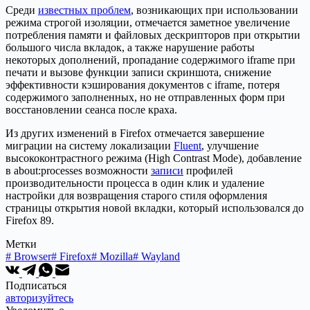
Среди
известных проблем
, возникающих при использовании
режима строгой изоляции, отмечается заметное увеличение
потребления памяти и файловых дескрипторов при открытии
большого числа вкладок, а также нарушение работы
некоторых дополнений, пропадание содержимого iframe при
печати и вызове функции записи скриншота, снижение
эффективности кэширования документов с iframe, потеря
содержимого заполненных, но не отправленных форм при
восстановлении сеанса после краха.
Из других изменений в Firefox отмечается завершение
миграции на систему локализации
Fluent
, улучшение
высококонтрастного режима (High Contrast Mode), добавление
в about:processes возможности
записи
профилей
производительности процесса в один клик и удаление
настройки для возвращения старого стиля оформления
страницы открытия новой вкладки, который использовался до
Firefox 89.
Метки
#
Browser
#
Firefox
#
Mozilla
#
Wayland
Подписаться
авторизуйтесь