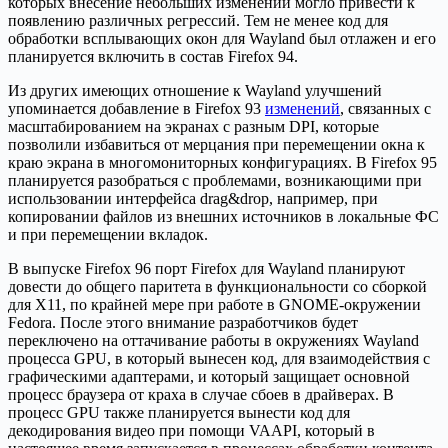
которых внесение небольших изменений могло привести к
появлению различных регрессий. Тем не менее код для
обработки всплывающих окон для Wayland был отлажен и его
планируется включить в состав Firefox 94.
Из других имеющих отношение к Wayland улучшений
упоминается добавление в Firefox 93
изменений
, связанных с
масштабированием на экранах с разным DPI, которые
позволили избавиться от мерцания при перемещении окна к
краю экрана в многомониторных конфигурациях. В Firefox 95
планируется разобраться с проблемами, возникающими при
использовании интерфейса drag&drop, например, при
копировании файлов из внешних источников в локальные ФС
и при перемещении вкладок.
В выпуске Firefox 96 порт Firefox для Wayland планируют
довести до общего паритета в функциональности со сборкой
для X11, по крайней мере при работе в GNOME-окружении
Fedora. После этого внимание разработчиков будет
переключено на оттачивание работы в окружениях Wayland
процесса GPU, в который вынесен код, для взаимодействия с
графическими адаптерами, и который защищает основной
процесс браузера от краха в случае сбоев в драйверах. В
процесс GPU также планируется вынести код для
декодирования видео при помощи VAAPI, который в