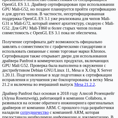
OpenGL ES 3.1. Драйвер сертифицирован при использовании
GPU Mali-G52, но позднее планируется пройти сертификацию
и для других чипов. В частности, несертифицированная
поддержка OpenGL ES 3.1 уже реализована для чипов Mali-
G31 и Mali-G72, который имеют архитектуру, сходную с Mali-
G52. Для GPU Mali-T860 и более старых чипов полная
совместимость с OpenGL ES 3.1 пока не обеспечена.
Получение сертификата даёт возможность официально
заявлять о совместимости с графическими стандартами и
использовать связанные с ними торговые марки Khronos.
Сертификация также открывает двери для использования
драйвера Panfrost в коммерческих продуктах, включающих
GPU Mali G52. Проверка была выполнена в окружении с
дистрибутивом Debian GNU/Linux 11, Mesa и X.Org X Server
1.20.11. Подготовленные в ходе подготовки к сертификации
исправления и улучшения уже бэкпортированы в ветку Mesa
21.2 и включены во вчерашний выпуск
Mesa 21.2.2
.
Драйвер Panfrost был основан в 2018 году Алисой Розенцвейг
(Alyssa Rosenzweig), работающей в компании Collabora, и
развивался на основе обратного инжиниринга оригинальных
драйверов от компании ARM. С прошлого года разработчики
наладили
сотрудничество
с компанией ARM, которая
предоставила необходимую информацию и документацию. В