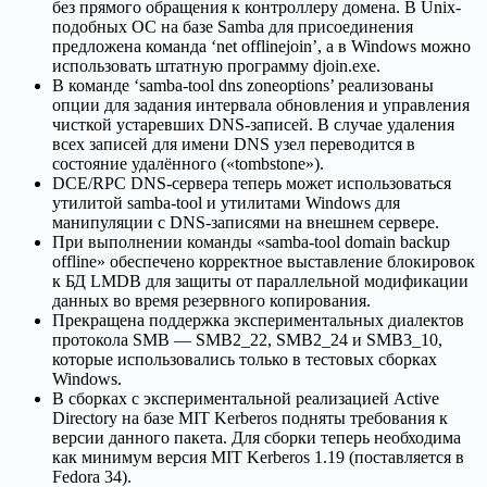
без прямого обращения к контроллеру домена. В Unix-
подобных ОС на базе Samba для присоединения
предложена команда ‘net offlinejoin’, а в Windows можно
использовать штатную программу djoin.exe.
В команде ‘samba-tool dns zoneoptions’ реализованы
опции для задания интервала обновления и управления
чисткой устаревших DNS-записей. В случае удаления
всех записей для имени DNS узел переводится в
состояние удалённого («tombstone»).
DCE/RPC DNS-сервера теперь может использоваться
утилитой samba-tool и утилитами Windows для
манипуляции с DNS-записями на внешнем сервере.
При выполнении команды «samba-tool domain backup
offline» обеспечено корректное выставление блокировок
к БД LMDB для защиты от параллельной модификации
данных во время резервного копирования.
Прекращена поддержка экспериментальных диалектов
протокола SMB — SMB2_22, SMB2_24 и SMB3_10,
которые использовались только в тестовых сборках
Windows.
В сборках с экспериментальной реализацией Active
Directory на базе MIT Kerberos подняты требования к
версии данного пакета. Для сборки теперь необходима
как минимум версия MIT Kerberos 1.19 (поставляется в
Fedora 34).