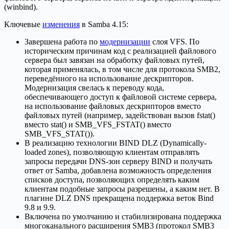
(winbind).
Ключевые
изменения
в Samba 4.15:
Завершена работа по
модернизации
слоя VFS. По
историческим причинам код с реализацией файлового
сервера был завязан на обработку файловых путей,
которая применялась, в том числе для протокола SMB2,
переведённого на использование дескрипторов.
Модернизация свелась к переводу кода,
обеспечивающего доступ к файловой системе сервера,
на использование файловых дескрипторов вместо
файловых путей (например, задействован вызов fstat()
вместо stat() и SMB_VFS_FSTAT() вместо
SMB_VFS_STAT()).
В реализацию технологии BIND DLZ (Dynamically-
loaded zones), позволяющую клиентам отправлять
запросы передачи DNS-зон серверу BIND и получать
ответ от Samba, добавлена возможность определения
списков доступа, позволяющих определять каким
клиентам подобные запросы разрешены, а каким нет. В
плагине DLZ DNS прекращена поддержка веток Bind
9.8 и 9.9.
Включена по умолчанию и стабилизирована поддержка
многоканального расширения SMB3 (протокол SMB3