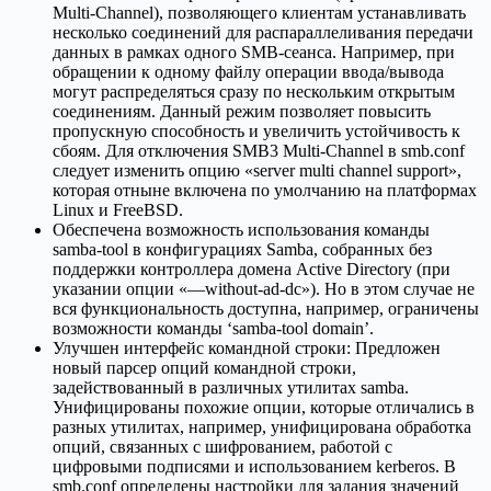
Multi-Channel), позволяющего клиентам устанавливать
несколько соединений для распараллеливания передачи
данных в рамках одного SMB-сеанса. Например, при
обращении к одному файлу операции ввода/вывода
могут распределяться сразу по нескольким открытым
соединениям. Данный режим позволяет повысить
пропускную способность и увеличить устойчивость к
сбоям. Для отключения SMB3 Multi-Channel в smb.conf
следует изменить опцию «server multi channel support»,
которая отныне включена по умолчанию на платформах
Linux и FreeBSD.
Обеспечена возможность использования команды
samba-tool в конфигурациях Samba, собранных без
поддержки контроллера домена Active Directory (при
указании опции «—without-ad-dc»). Но в этом случае не
вся функциональность доступна, например, ограничены
возможности команды ‘samba-tool domain’.
Улучшен интерфейс командной строки: Предложен
новый парсер опций командной строки,
задействованный в различных утилитах samba.
Унифицированы похожие опции, которые отличались в
разных утилитах, например, унифицирована обработка
опций, связанных с шифрованием, работой с
цифровыми подписями и использованием kerberos. В
smb.conf определены настройки для задания значений