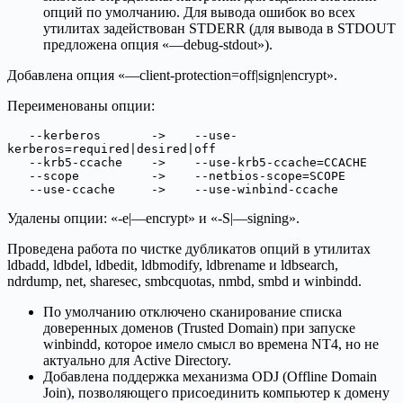
опций по умолчанию. Для вывода ошибок во всех
утилитах задействован STDERR (для вывода в STDOUT
предложена опция «—debug-stdout»).
Добавлена опция «—client-protection=off|sign|encrypt».
Переименованы опции:
   --kerberos       ->    --use-
kerberos=required|desired|off

   --krb5-ccache    ->    --use-krb5-ccache=CCACHE

   --scope          ->    --netbios-scope=SCOPE

   --use-ccache     ->    --use-winbind-ccache
Удалены опции: «-e|—encrypt» и «-S|—signing».
Проведена работа по чистке дубликатов опций в утилитах
ldbadd, ldbdel, ldbedit, ldbmodify, ldbrename и ldbsearch,
ndrdump, net, sharesec, smbcquotas, nmbd, smbd и winbindd.
По умолчанию отключено сканирование списка
доверенных доменов (Trusted Domain) при запуске
winbindd, которое имело смысл во времена NT4, но не
актуально для Active Directory.
Добавлена поддержка механизма ODJ (Offline Domain
Join), позволяющего присоединить компьютер к домену