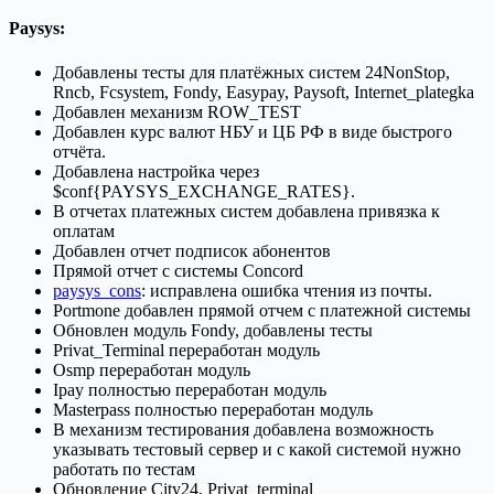
Paysys
:
Добавлены тесты для платёжных систем 24NonStop,
Rncb, Fcsystem, Fondy, Easypay, Paysoft, Internet_plategka
Добавлен механизм ROW_TEST
Добавлен курс валют НБУ и ЦБ РФ в виде быстрого
отчёта.
Добавлена настройка через
$conf{PAYSYS_EXCHANGE_RATES}.
В отчетах платежных систем добавлена привязка к
оплатам
Добавлен отчет подписок абонентов
Прямой отчет с системы Concord
paysys_cons
: исправлена ошибка чтения из почты.
Portmone добавлен прямой отчем с платежной системы
Обновлен модуль Fondy, добавлены тесты
Privat_Terminal переработан модуль
Osmp переработан модуль
Ipay полностью переработан модуль
Masterpass полностью переработан модуль
В механизм тестирования добавлена возможность
указывать тестовый сервер и с какой системой нужно
работать по тестам
Обновление City24, Privat_terminal