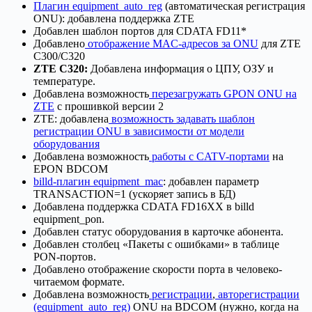
Плагин equipment_auto_reg
(автоматическая регистрация
ONU): добавлена поддержка ZTE
Добавлен шаблон портов для CDATA FD11*
Добавлено
отображение MAC-адресов за ONU
для ZTE
C300/C320
ZTE C320:
Добавлена информация о ЦПУ, ОЗУ и
температуре.
Добавлена возможность
перезагружать GPON ONU на
ZTE
с прошивкой версии 2
ZTE: добавлена
возможность задавать шаблон
регистрации ONU в зависимости от модели
оборудования
Добавлена возможность
работы с CATV-портами
на
EPON BDCOM
billd-плагин equipment_mac
: добавлен параметр
TRANSACTION=1 (ускоряет запись в БД)
Добавлена поддержка CDATA FD16XX в billd
equipment_pon.
Добавлен статус оборудования в карточке абонента.
Добавлен столбец «Пакеты с ошибками» в таблице
PON-портов.
Добавлено отображение скорости порта в человеко-
читаемом формате.
Добавлена возможность
регистрации
,
авторегистрации
(equipment_auto_reg)
ONU на BDCOM (нужно, когда на