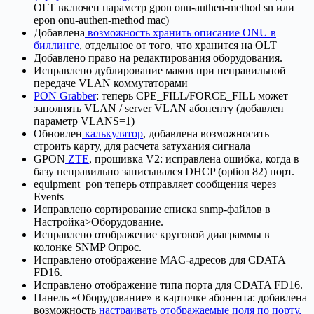
OLT включен параметр gpon onu-authen-method sn или
epon onu-authen-method mac)
Добавлена
возможность хранить описание ONU в
биллинге
, отдельное от того, что хранится на OLT
Добавлено право на редактирования оборудования.
Исправлено дублирование маков при неправильной
передаче VLAN коммутаторами
PON Grabber
: теперь CPE_FILL/FORCE_FILL может
заполнять VLAN / server VLAN абоненту (добавлен
параметр VLANS=1)
Обновлен
калькулятор
, добавлена возможносить
строить карту, для расчета затухания сигнала
GPON
ZTE
, прошивка V2: исправлена ошибка, когда в
базу неправильно записывался DHCP (option 82) порт.
equipment_pon теперь отправляет сообщения через
Events
Исправлено сортирование списка snmp-файлов в
Настройка>Оборудование.
Исправлено отображение круговой диаграммы в
колонке SNMP Опрос.
Исправлено отображение MAC-адресов для CDATA
FD16.
Исправлено отображение типа порта для CDATA FD16.
Панель «Оборудование» в карточке абонента: добавлена
возможность
настраивать отображаемые поля по порту,