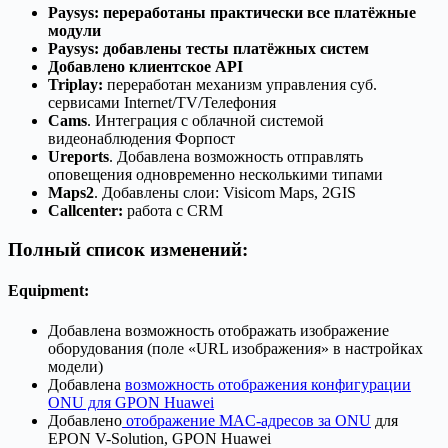
Paysys: переработаны практически все платёжные
модули
Paysys: добавлены тесты платёжных систем
Добавлено клиентское API
Triplay:
переработан механизм управления суб.
сервисами Internet/TV/Телефония
Cams
. Интеграция с облачной системой
видеонаблюдения Форпост
Ureports
. Добавлена возможность отправлять
оповещения одновременно несколькими типами
Maps2
. Добавлены слои: Visicom Maps, 2GIS
Callcenter:
работа с CRM
Полный список изменений
:
Equipment
:
Добавлена возможность отображать изображение
оборудования (поле «URL изображения» в настройках
модели)
Добавлена
возможность отображения конфигурации
ONU для GPON Huawei
Добавлено
отображение MAC-адресов за ONU
для
EPON V-Solution, GPON Huawei