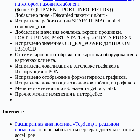
на котором находится абонент
($conf{EQUIPMENT_PORT_INFO_FIELDS}).
Добавлено поле «Discarded пакеты (in/out)»
Исправлена работа опции SEARCH_MAC в billd
equipment_mac.
Добавлены значения вольтажа, версии прошивки,
PORT_UPTIME, PORT_STATUS для CDATA FD16XX.
Исправлено значение OLT_RX_POWER для BDCOM
P3310C/D.
Оптимизировано отображение карточки оборудования в
карточках клиента.
Исправлена локализация в заголовке графиков в
Информации о PON.
Исправлено отображение формы периода графиков.
Исправлена локализация заголовков таблиц и графиков.
Мелкие изменения в отображении gettrap, billd.
Прочие мелкие изменения в интерфейсе
Internet+
:
Расширенная диагностика «Tcpdump в реальном
времени»
: теперь работает на серверах доступа с типом
accel-ipoe