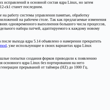
х исправлений в основной состав ядра Linux, но затем
12-ck1 станет последним.
 на работу системы управления памятью, обработку
риложений на рабочем столе. Так как предлагаемые изменения
ловиях одновременного выполнения большого числа процессов,
тдельного набора патчей, адаптируемого к каждому новому
а после выхода ядра 5.14 объявлено о намерении прекратить
mod
, уже использующие в своих вариантах ядра Linux
 прошлые попытки создания форков приводили к появлению
 основного ядра Linux без портирования на него
генерации прерываний от таймера (HZ) до 1000 Гц.