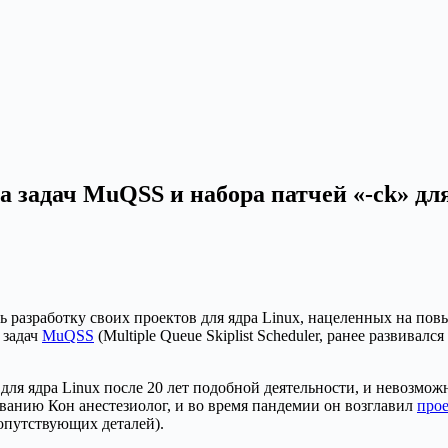
задач MuQSS и набора патчей «-ck» для
ь разработку своих проектов для ядра Linux, нацеленных на по
 задач
MuQSS
(Multiple Queue Skiplist Scheduler, ранее развива
 для ядра Linux после 20 лет подобной деятельности, и невозм
ванию Кон анестезиолог, и во время пандемии он возглавил
про
опутствующих деталей).