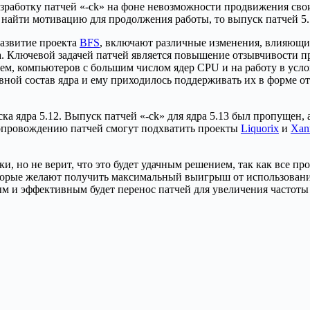
зработку патчей «-ck» на фоне невозможности продвижения свои
т найти мотивацию для продолжения работы, то выпуск патчей 5.
азвитие проекта
BFS
, включают различные изменения, влияющие
. Ключевой задачей патчей является повышение отзывчивости п
тем, компьютеров с большим числом ядер CPU и на работу в ус
вной состав ядра и ему приходилось поддерживать их в форме о
а ядра 5.12. Выпуск патчей «-ck» для ядра 5.13 был пропущен, 
сопровождению патчей смогут подхватить проекты
Liquorix
и
Xan
ки, но не верит, что это будет удачным решением, так как все
которые желают получить максимальный выигрыш от использования
 и эффективным будет перенос патчей для увеличения частоты 