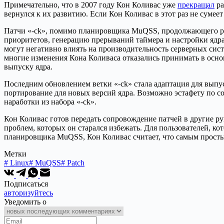
Примечательно, что в 2007 году Кон Коливас уже
прекращал
ра
вернулся к их развитию. Если Кон Коливас в этот раз не сумее
Патчи «-ck», помимо планировщика MuQSS, продолжающего р
приоритетов, генерацию прерываний таймера и настройки ядра
могут негативно влиять на производительность серверных сис
многие изменения Кона Коливаса отказались принимать в осно
выпуску ядра.
Последним обновлением ветки «-ck» стала адаптация для выпуск
портирование для новых версий ядра. Возможно эстафету по 
наработки из набора «-ck».
Кон Коливас готов передать сопровождение патчей в другие ру
проблем, которых он старался избежать. Для пользователей, 
планировщика MuQSS, Кон Коливас считает, что самым простым
Метки
#
Linux
#
MuQSS
#
Patch
Подписаться
авторизуйтесь
Уведомить о