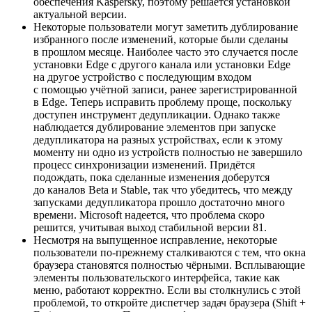
обеспечения Kaspersky, поэтому решается установкой
актуальной версии.
Некоторые пользователи могут заметить дублирование
избранного после изменений, которые были сделаны
в прошлом месяце. Наиболее часто это случается после
установки Edge с другого канала или установки Edge
на другое устройство с последующим входом
с помощью учётной записи, ранее зарегистрированной
в Edge. Теперь исправить проблему проще, поскольку
доступен инструмент дедупликации. Однако также
наблюдается дублирование элементов при запуске
дедупликатора на разных устройствах, если к этому
моменту ни одно из устройств полностью не завершило
процесс синхронизации изменений. Придётся
подождать, пока сделанные изменения доберутся
до каналов Beta и Stable, так что убедитесь, что между
запусками дедупликатора прошло достаточно много
времени. Microsoft надеется, что проблема скоро
решится, учитывая выход стабильной версии 81.
Несмотря на выпущенное исправление, некоторые
пользователи по-прежнему сталкиваются с тем, что окна
браузера становятся полностью чёрными. Всплывающие
элементы пользовательского интерфейса, такие как
меню, работают корректно. Если вы столкнулись с этой
проблемой, то откройте диспетчер задач браузера (Shift +