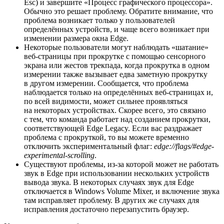
Esc) и завершите «Процесс графического процессора».
Обычно это решает проблему. Обратите внимание, что
проблема возникает только у пользователей
определённых устройств, и чаще всего возникает при
изменении размера окна Edge.
Некоторые пользователи могут наблюдать «шатание»
веб-страницы при прокрутке с помощью сенсорного
экрана или жестов трекпада, когда прокрутка в одном
измерении также вызывает едва заметную прокрутку
в другом измерении. Сообщается, что проблема
наблюдается только на определённых веб-страницах и,
по всей видимости, может сильнее проявляться
на некоторых устройствах. Скорее всего, это связано
с тем, что команда работает над созданием прокрутки,
соответствующей Edge Legacy. Если вас раздражает
проблема с прокруткой, то вы можете временно
отключить экспериментальный флаг:
edge://flags/#edge-
experimental-scrolling
.
Существуют проблемы, из-за которой может не работать
звук в Edge при использовании нескольких устройств
вывода звука. В некоторых случаях звук для Edge
отключается в Windows Volume Mixer, и включение звука
там исправляет проблему. В других же случаях для
исправления достаточно перезапустить браузер.