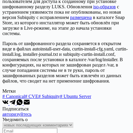
пользователем для доступа к созданному при установке
шифрованному разделу LUKS. Обновления
iso-образов
с
устранением уязвимости пока не опубликованы, но новая
версия Subiquity с исправлением
размещена
в каталоге Snap
Store, из которого инсталлятор может быть обновлён при
загрузке в Live-режиме, на этапе до начала установки
системы.
Пароль от шифрованного раздела сохраняется в открытом
виде в файлах autoinstall-user-data, curtin-install-cfg.yaml, curtin-
install.log, installer-journal.txt и subiquity-curtin-install.conf,
сохраняемых после установки в каталоге /var/log/installer. В
конфигурациях, на которых не зашифрован раздел /var, в
случае попадания системы не в те руки, пароль от
зашифрованных разделов может быть извлечён из данных
файлов, что сводит на нет применение шифрования.
Метки
#
Canonical
#
CVE
#
Subiquity
#
Ubuntu Server
Подписаться
авторизуйтесь
Уведомить о