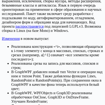
выражения, исключения, сборка мусора, методы расширения,
безымянные классы и автоклассы. Язык в первую очередь
ориентирован на применение в сфере образования и научных
исследований. Пакет также включает среду разработки с
подсказками по коду, автоформатированием, отладчиком,
дизайнером форм и образцами кода для начинающих. Код
проекта
распространяется
под лицензией LGPLv3. Возможна
сборка в Linux (на базе Mono) и Windows.
Изменения
в новом выпуске:
Реализована конструкция «^i», позволяющая обращаться
к i-тому элементу с конца в массивах, списках, строках и
срезах (например, a[:^1] означает «все элементы кроме
последнего»);
Реализованы срезы на запись для массивов, списков и
строк;
В GraphWPF добавлен новый тип Vector и операции над
ним и типом Point. Также добавлены функции Lines,
RandomPoint и RandomPoints(n). При сохранении окна в
GraphWPF в качестве фона теперь используется белый
цвет;
В GraphWPF, WPFObjects и Graph3D реализованы
обработчики OnClose, Graph3D и OnDrawFrame.
Улучшен RenderFrame;