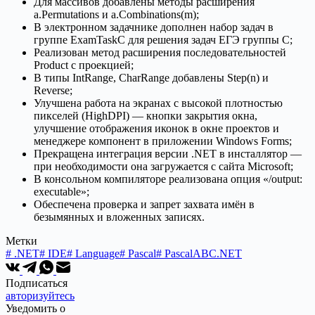
Для массивов добавлены методы расширения
a.Permutations и a.Combinations(m);
В электронном задачнике дополнен набор задач в
группе ExamTaskC для решения задач ЕГЭ группы C;
Реализован метод расширения последовательностей
Product с проекцией;
В типы IntRange, CharRange добавлены Step(n) и
Reverse;
Улучшена работа на экранах с высокой плотностью
пикселей (HighDPI) — кнопки закрытия окна,
улучшение отображения иконок в окне проектов и
менеджере компонент в приложении Windows Forms;
Прекращена интеграция версии .NET в инсталлятор —
при необходимости она загружается с сайта Microsoft;
В консольном компиляторе реализована опция «/output:
executable»;
Обеспечена проверка и запрет захвата имён в
безымянных и вложенных записях.
Метки
#
.NET
#
IDE
#
Language
#
Pascal
#
PascalABC.NET
Подписаться
авторизуйтесь
Уведомить о