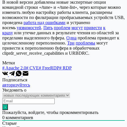
В новой версии добавлены новые экспертные опции
командной строки «/tune» и «/tune-list», через которые можно
изменить любую настройку работы клиента, расширены
возможности по фильтрации пробрасываемых устройств USB,
проведена
работа над ошибками
и устранено
восемь
уязвимостей
.
Пять
проблем
могут
привести
к
краху
или утечке данных в результате чтения из областей за
пределами выделенного буфера.
Одна
проблема приводит к
целочисленному переполнению.
Три
проблемы
могут
привести к переполнению буфера в обработчиках
cliprdr_server_receive_capabilities и URBDRC.
Метки
#
Apache 2.0
#
CVE
#
FreeRDP
#
RDP
Подписаться
авторизуйтесь
Уведомить о
Пожалуйста, войдите, чтобы прокомментировать
0
комментариев
Старые