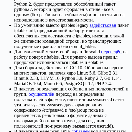
Python 2, будет предоставлен обособленный пакет
python27, который будет оформлен в стиле «всё в
одном» (без разбивки на субпакеты) и не рассчитан на
использование в качестве зависимости.
По умолчанию вместо iptables-legacy
задействован
пакет
iptables-nft, предлагающий набор утилит для
обеспечения совместимости с iptables, имеющих такой
же синтаксис командной строки, но транслирующих
полученные правила в байткод nf_tables.
Динамический межсетевой экран firewalld
переведён
на
работу поверх nftables. Для прямого вызова правил
продолжат использоваться iptables и ebtables.
Для сборки задействован GCC 10. Обновлены версии
многих пакетов, включая ядро Linux 5.6, Glibc 2.31,
Binutils 2.33, LLVM 10, Python 3.8, Ruby 2.7, Go 1.14,
MariaDB 10.4, Mono 6.6, PostgreSQL 12, PHP 7.4.
В пакетах, определяющих собственных пользователей и
групп,
осуществлён
переход на определения
пользователей в формате, идентичном sysusers.d (сама
утилита systemd-sysusers для формирования
содержимого /etc/passwd и /etc/group пока не
применяется, речь только о формате данных с
информацией о пользователях, для создания
пользователей по-прежнему вызывается useradd).
В пакетный менеджер DNF
добавлен
код для отправки