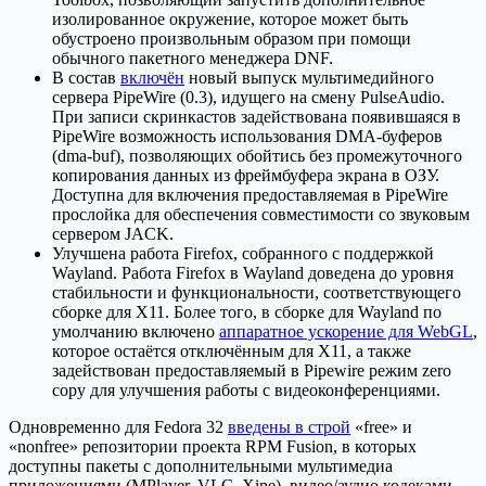
изолированное окружение, которое может быть
обустроено произвольным образом при помощи
обычного пакетного менеджера DNF.
В состав
включён
новый выпуск мультимедийного
сервера PipeWire (0.3), идущего на смену PulseAudio.
При записи скринкастов задействована появившаяся в
PipeWire возможность использования DMA-буферов
(dma-buf), позволяющих обойтись без промежуточного
копирования данных из фреймбуфера экрана в ОЗУ.
Доступна для включения предоставляемая в PipeWire
прослойка для обеспечения совместимости со звуковым
сервером JACK.
Улучшена работа Firefox, собранного с поддержкой
Wayland. Работа Firefox в Wayland доведена до уровня
стабильности и функциональности, соответствующего
сборке для X11. Более того, в сборке для Wayland по
умолчанию включено
аппаратное ускорение для WebGL
,
которое остаётся отключённым для X11, а также
задействован предоставляемый в Pipewire режим zero
copy для улучшения работы c видеоконференциями.
Одновременно для Fedora 32
введены в строй
«free» и
«nonfree» репозитории проекта RPM Fusion, в которых
доступны пакеты с дополнительными мультимедиа
приложениями (MPlayer, VLC, Xine), видео/аудио кодеками,