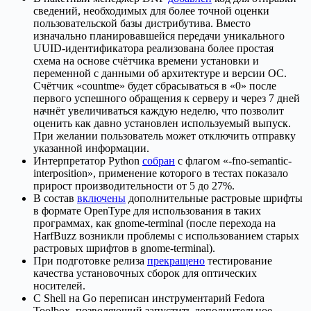
сведений, необходимых для более точной оценки
пользовательской базы дистрибутива. Вместо
изначально планировавшейся передачи уникального
UUID-идентификатора реализована более простая
схема на основе счётчика времени установки и
переменной с данными об архитектуре и версии ОС.
Счётчик «countme» будет сбрасываться в «0» после
первого успешного обращения к серверу и через 7 дней
начнёт увеличиваться каждую неделю, что позволит
оценить как давно установлен используемый выпуск.
При желании пользователь может отключить отправку
указанной информации.
Интерпретатор Python
собран
с флагом «-fno-semantic-
interposition», применение которого в тестах показало
прирост производительности от 5 до 27%.
В состав
включены
дополнительные растровые шрифты
в формате OpenType для использования в таких
программах, как gnome-terminal (после перехода на
HarfBuzz возникли проблемы с использованием старых
растровых шрифтов в gnome-terminal).
При подготовке релиза
прекращено
тестирование
качества установочных сборок для оптических
носителей.
С Shell на Go переписан инструментарий Fedora
Toolbox, позволяющий запустить дополнительное