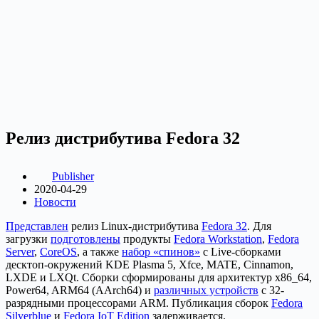
Релиз дистрибутива Fedora 32
Publisher
2020-04-29
Новости
Представлен
релиз Linux-дистрибутива
Fedora 32
. Для
загрузки
подготовлены
продукты
Fedora Workstation
,
Fedora
Server
,
CoreOS
, а также
набор «спинов»
c Live-сборками
десктоп-окружений KDE Plasma 5, Xfce, MATE, Cinnamon,
LXDE и LXQt. Сборки сформированы для архитектур x86_64,
Power64, ARM64 (AArch64) и
различных устройств
с 32-
разрядными процессорами ARM. Публикация сборок
Fedora
Silverblue
и
Fedora IoT Edition
задерживается.