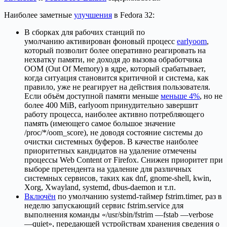
Наиболее заметные
улучшения
в Fedora 32:
В сборках для рабочих станций по
умолчанию активирован фоновый процесс
earlyoom
,
который позволит более оперативно реагировать на
нехватку памяти, не доходя до вызова обработчика
OOM (Out Of Memory) в ядре, который срабатывает,
когда ситуация становится критичной и система, как
правило, уже не реагирует на действия пользователя.
Если объём доступной памяти меньше
меньше 4%
, но не
более 400 MiB, earlyoom принудительно завершит
работу процесса, наиболее активно потребляющего
память (имеющего самое большое значение
/proc/*/oom_score), не доводя состояние системы до
очистки системных буферов. В качестве наиболее
приоритетных кандидатов на удаление отмечены
процессы Web Content от Firefox. Снижен приоритет при
выборе претендента на удаление для различных
системных сервисов, таких как dnf, gnome-shell, kwin,
Xorg, Xwayland, systemd, dbus-daemon и т.п.
Включён
по умолчанию systemd-таймер fstrim.timer, раз в
неделю запускающий сервис fstrim.service для
выполнения команды «/usr/sbin/fstrim —fstab —verbose
—quiet», передающей устройствам хранения сведения о