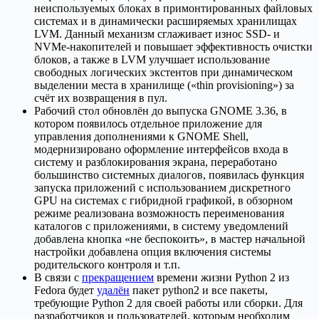
неиспользуемых блоках в примонтированных файловых
системах и в динамически расширяемых хранилищах
LVM. Данный механизм сглаживает износ SSD- и
NVMe-накопителей и повышает эффективность очистки
блоков, а также в LVM улучшает использование
свободных логических экстентов при динамическом
выделении места в хранилище («thin provisioning») за
счёт их возвращения в пул.
Рабочий стол обновлён до выпуска GNOME 3.36, в
котором появилось отдельное приложение для
управления дополнениями к GNOME Shell,
модернизировано оформление интерфейсов входа в
систему и разблокирования экрана, переработано
большинство системных диалогов, появилась функция
запуска приложений с использованием дискретного
GPU на системах с гибридной графикой, в обзорном
режиме реализована возможность переименования
каталогов с приложениями, в систему уведомлений
добавлена кнопка «не беспокоить», в мастер начальной
настройки добавлена опция включения системы
родительского контроля и т.п.
В связи с
прекращением
времени жизни Python 2 из
Fedora будет
удалён
пакет python2 и все пакеты,
требующие Python 2 для своей работы или сборки. Для
разработчиков и пользователей, которым необходим