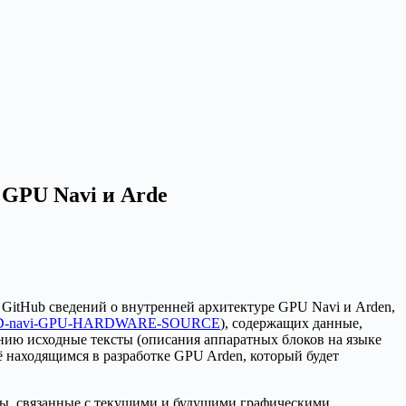
GPU Navi и Arde
itHub сведений о внутренней архитектуре GPU Navi и Arden,
-navi-GPU-HARDWARE-SOURCE
), содержащих данные,
ию исходные тексты (описания аппаратных блоков на языке
ё находящимся в разработке GPU Arden, который будет
айлы, связанные с текущими и будущими графическими