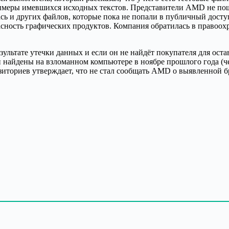
римеры имевшихся исходных текстов. Представители AMD не пош
ь и других файлов, которые пока не попали в публичный дост
асность графических продуктов. Компания обратилась в правоох
езультате утечки данных и если он не найдёт покупателя для ост
и найдены на взломанном компьютере в ноябре прошлого года (ч
иториев утверждает, что не стал сообщать AMD о выявленной бр