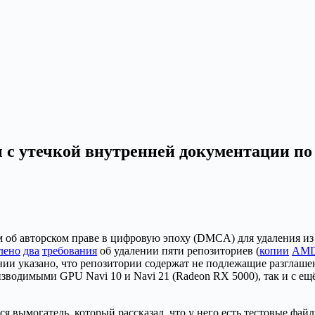
с утечкой внутренней документации по 
б авторском праве в цифровую эпоху (DMCA) для удаления из G
лено
два
требования
об удалении пяти репозиториев (
копии
AMD
и указано, что репозитории содержат не подлежащие разглашен
оизводимыми GPU Navi 10 и Navi 21 (Radeon RX 5000), так и с ещ
ился вымогатель, который рассказал, что у него есть тестовые ф