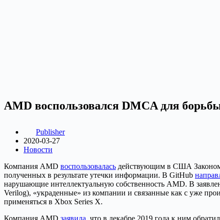
AMD воспользовался DMCA для борьбы 
Publisher
2020-03-27
Новости
Компания AMD
воспользовалась
действующим в США Законом о
полученных в результате утечки информации. В GitHub
направ
нарушающие интеллектуальную собственность AMD. В заявлени
Verilog), «украденные» из компании и связанные как с уже пр
применяться в Xbox Series X.
Компания AMD
заявила
, что в декабре 2019 года к ним обрат