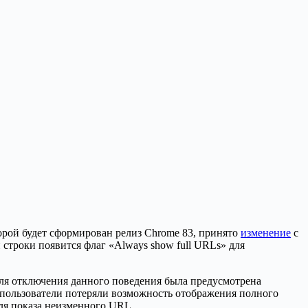
орой будет сформирован релиз Chrome 83, принято
изменение
с
й строки появится флаг «Always show full URLs» для
. Для отключения данного поведения была предусмотрена
а и пользователи потеряли возможность отображения полного
ля показа неизменного URL.