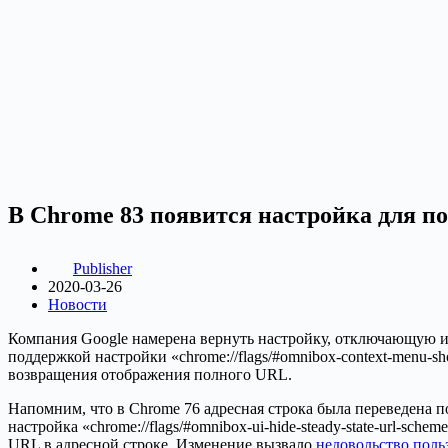
В Chrome 83 появится настройка для по
Publisher
2020-03-26
Новости
Компания Google намерена вернуть настройку, отключающую ис
поддержкой настройки «chrome://flags/#omnibox-context-menu-sh
возвращения отображения полного URL.
Напомним, что в Chrome 76 адресная строка была переведена по
настройка «chrome://flags/#omnibox-ui-hide-steady-state-url-s
URL в адресной строке. Изменение вызвало
недовольство поль