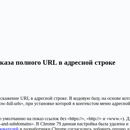
каза полного URL в адресной строке
кажение URL в адресной строке. В кодовую базу, на основе кот
ow-full-urls», при установке которой в контекстом меню адресно
 умолчанию на показ ссылок без «https://», «http://» и «www.»)
cheme-and-subdomains». В Chrome 79 данная настройка была удален
зователей
и разработчики Chrome согласились добавить опцию д