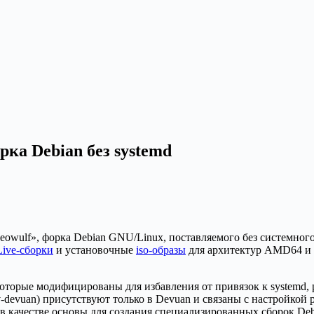
рка Debian без systemd
owulf», форка Debian GNU/Linux, поставляемого без системного
Live-сборки
и установочные
iso-образы
для архитектур AMD64 и 
 которые модифицированы для избавления от привязок к systemd
denv-devuan) присутствуют только в Devuan и связаны с настройко
в качестве основы для создания специализированных сборок Debi