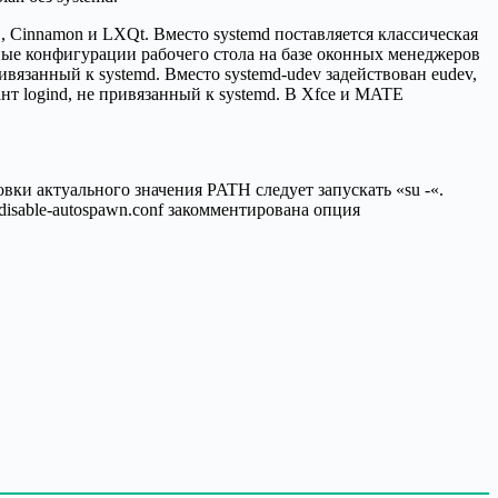
Cinnamon и LXQt. Вместо systemd поставляется классическая
ые конфигурации рабочего стола на базе оконных менеджеров
ивязанный к systemd. Вместо systemd-udev задействован eudev,
нт logind, не привязанный к systemd. В Xfce и MATE
ки актуального значения PATH следует запускать «su -«.
0-disable-autospawn.conf закомментирована опция