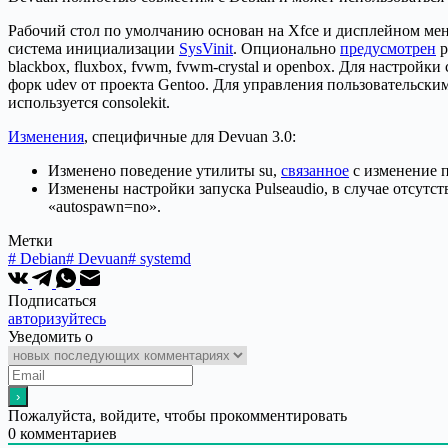
Рабочий стол по умолчанию основан на Xfce и дисплейном мен
система инициализации
SysVinit
. Опционально
предусмотрен
р
blackbox, fluxbox, fvwm, fvwm-crystal и openbox. Для настройк
форк udev от проекта Gentoo. Для управления пользовательским
используется consolekit.
Изменения
, специфичные для Devuan 3.0:
Изменено поведение утилиты su,
связанное
с изменение п
Изменены настройки запуска Pulseaudio, в случае отсутстви
«autospawn=no».
Метки
#
Debian
#
Devuan
#
systemd
Подписаться
авторизуйтесь
Уведомить о
Пожалуйста, войдите, чтобы прокомментировать
0
комментариев