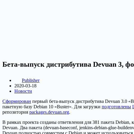
Бета-выпуск дистрибутива Devuan 3, фо
Publisher
2020-03-18
Новости
Сформирован
первый бета-выпуск дистрибутива Devuan 3.0 «Be
пакетную базу Debian 10 «Buster». Для загрузки
подготовлены
репозитория
packages.devuan.org
.
В рамках проекта созданы ответвления для 381 пакета Debian,
Devuan. Два пакета (devuan-baseconf, jenkins-debian-glue-buil
Devuan полностью совместим с Debian и может использоваться 